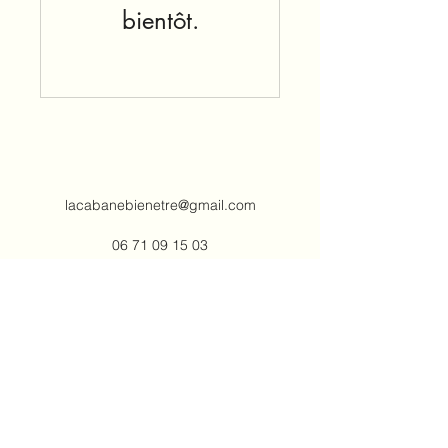
bientôt.
lacabanebienetre@gmail.com
06 71 09 15 03
Rdv en cabinet - à domicile ou
Visio
76 av de la Libération
33 320 EYSINES